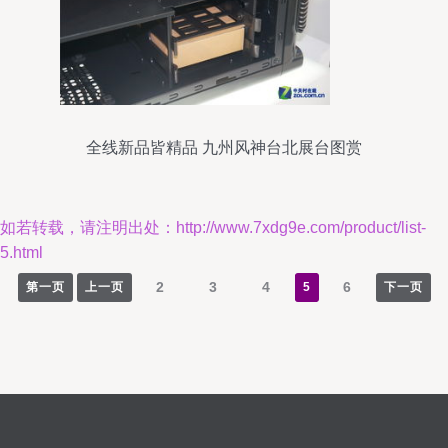
全线新品皆精品 九州风神台北展台图赏
如若转载，请注明出处：http://www.7xdg9e.com/product/list-
5.html
2
3
4
6
第一页
上一页
5
下一页